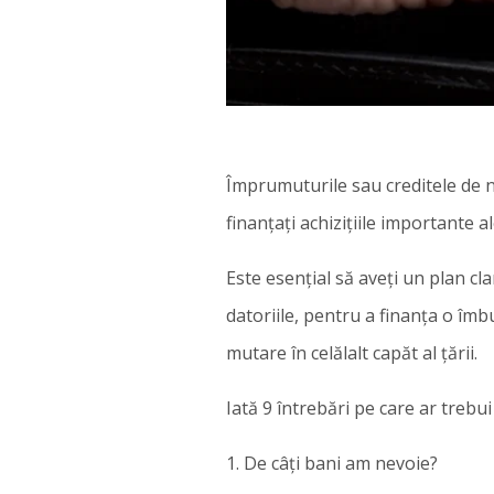
Împrumuturile sau creditele de ne
finanțați achizițiile importante ale
Este esențial să aveți un plan c
datoriile, pentru a finanța o îmb
mutare în celălalt capăt al țării.
Iată 9 întrebări pe care ar trebu
1. De câți bani am nevoie?