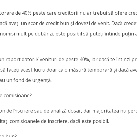
torare de 40% peste care creditorii nu ar trebui să ofere credi
acă aveți un scor de credit bun și dovezi de venit. Dacă crede
nomisi mult pe dobânzi, este posibil să puteți întinde puțin
un raport datorii/ venituri de peste 40%, iar dacă te întinzi p
i să faceți acest lucru doar ca o măsură temporară și dacă ave
sau un fond de urgență.
re comisioane?
on de înscriere sau de analiză dosar, dar majoritatea nu per
tați comisioanele de înscriere, dacă este posibil.
 de bun?