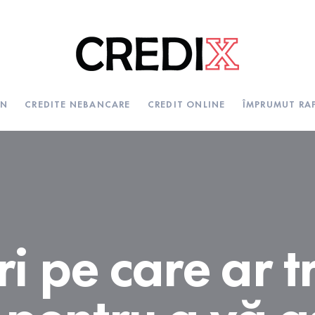
FN
CREDITE NEBANCARE
CREDIT ONLINE
ÎMPRUMUT RA
i pe care ar t
i pentru a vă a