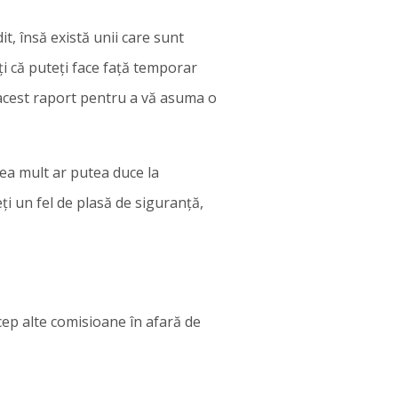
t, însă există unii care sunt
ți că puteți face față temporar
 acest raport pentru a vă asuma o
rea mult ar putea duce la
ți un fel de plasă de siguranță,
cep alte comisioane în afară de