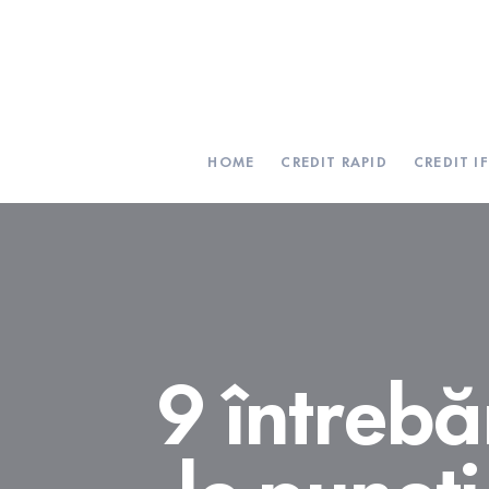
HOME
CREDIT RAPID
CREDIT I
9 întrebăr
le puneț