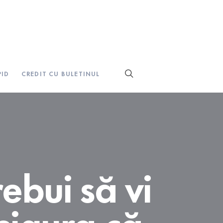
PID
CREDIT CU BULETINUL
rebui să vi
sigura că