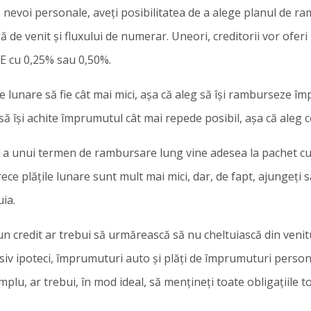
de nevoi personale, aveți posibilitatea de a alege planul de r
de venit și fluxului de numerar. Uneori, creditorii vor oferi
E cu 0,25% sau 0,50%.
e lunare să fie cât mai mici, așa că aleg să își ramburseze 
ă să își achite împrumutul cât mai repede posibil, așa că aleg
și a unui termen de rambursare lung vine adesea la pachet cu 
ce plățile lunare sunt mult mai mici, dar, de fapt, ajungeți s
ia.
un credit ar trebui să urmărească să nu cheltuiască din venit
siv ipoteci, împrumuturi auto și plăți de împrumuturi personal
mplu, ar trebui, în mod ideal, să mențineți toate obligațiile 