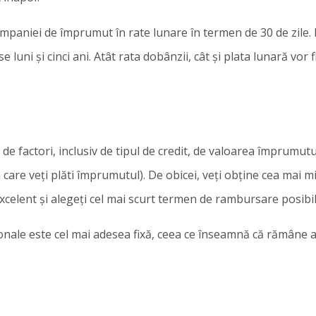
companiei de împrumut în rate lunare în termen de 30 de zile. 
uni și cinci ani. Atât rata dobânzii, cât și plata lunară vor f
de factori, inclusiv de tipul de credit, de valoarea împrumutu
are veți plăti împrumutul). De obicei, veți obține cea mai m
xcelent și alegeți cel mai scurt termen de rambursare posibil
ale este cel mai adesea fixă, ceea ce înseamnă că rămâne a