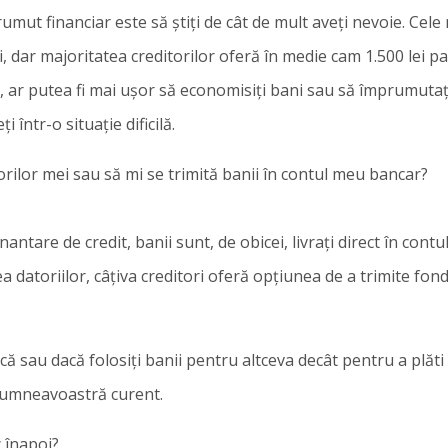
umut financiar este să știți de cât de mult aveți nevoie. Cel
, dar majoritatea creditorilor oferă în medie cam 1.500 lei pa
, ar putea fi mai ușor să economisiți bani sau să împrumutați
 într-o situație dificilă.
torilor mei sau să mi se trimită banii în contul meu bancar?
antare de credit, banii sunt, de obicei, livrați direct în contul
atoriilor, câțiva creditori oferă opțiunea de a trimite fondu
ă sau dacă folosiți banii pentru altceva decât pentru a plăti d
l dumneavoastră curent.
c înapoi?