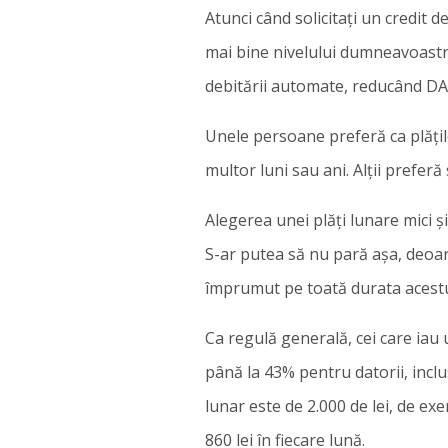
Atunci când solicitați un credit 
mai bine nivelului dumneavoastră 
debitării automate, reducând DA
Unele persoane preferă ca plățil
multor luni sau ani. Alții prefer
Alegerea unei plăți lunare mici 
S-ar putea să nu pară așa, deoare
împrumut pe toată durata acestu
Ca regulă generală, cei care iau 
până la 43% pentru datorii, inclu
lunar este de 2.000 de lei, de exe
860 lei în fiecare lună.