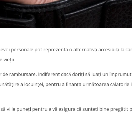
voi personale pot reprezenta o alternativă accesibilă la card
 vieții.
lar de rambursare, indiferent dacă doriți să luați un împrumu
unătățire a locuinței, pentru a finanța următoarea călătorie
i să vi le puneți pentru a vă asigura că sunteți bine pregătit 