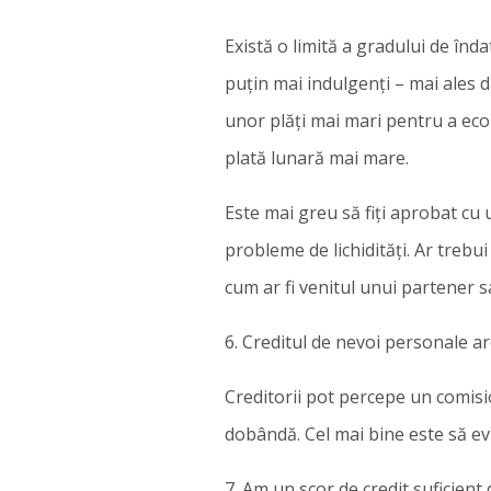
Există o limită a gradului de înda
puțin mai indulgenți – mai ales d
unor plăți mai mari pentru a eco
plată lunară mai mare.
Este mai greu să fiți aprobat cu 
probleme de lichidități. Ar trebu
cum ar fi venitul unui partener 
6. Creditul de nevoi personale a
Creditorii pot percepe un comisi
dobândă. Cel mai bine este să evi
7. Am un scor de credit suficient