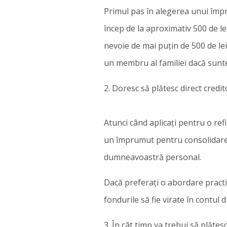
Primul pas în alegerea unui împr
încep de la aproximativ 500 de lei
nevoie de mai puțin de 500 de lei
un membru al familiei dacă sunteți
2. Doresc să plătesc direct credi
Atunci când aplicați pentru o refin
un împrumut pentru consolidarea d
dumneavoastră personal.
Dacă preferați o abordare practic
fondurile să fie virate în contu
3. În cât timp va trebui să plătes