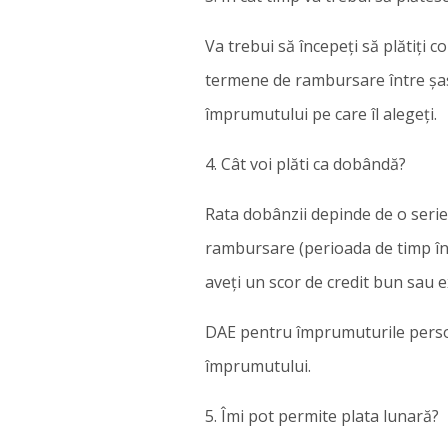
Va trebui să începeți să plătiți 
termene de rambursare între șase l
împrumutului pe care îl alegeți.
4. Cât voi plăti ca dobândă?
Rata dobânzii depinde de o serie 
rambursare (perioada de timp în c
aveți un scor de credit bun sau e
DAE pentru împrumuturile person
împrumutului.
5. Îmi pot permite plata lunară?