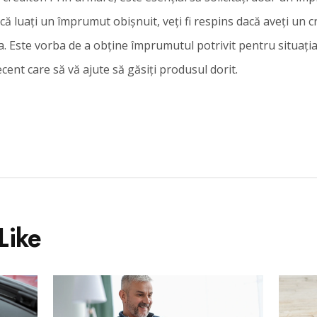
acă luați un împrumut obișnuit, veți fi respins dacă aveți un c
a. Este vorba de a obține împrumutul potrivit pentru situația
cent care să vă ajute să găsiți produsul dorit.
Like