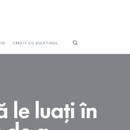
PID
CREDIT CU BULETINUL
 le luați în
e de a