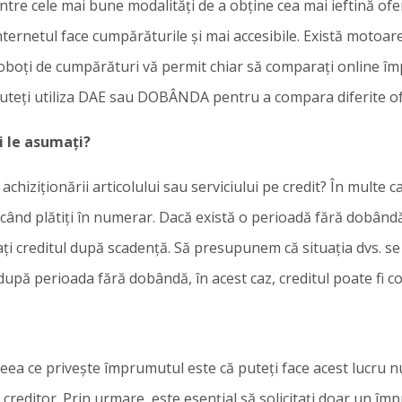
tre cele mai bune modalități de a obține cea mai ieftină of
, internetul face cumpărăturile și mai accesibile. Există motoa
roboți de cumpărături vă permit chiar să comparați online î
puteți utiliza DAE sau DOBÂNDA pentru a compara diferite ofe
vi le asumați?
al achiziționării articolului sau serviciului pe credit? În multe 
când plătiți în numerar. Dacă există o perioadă fără dobândă,
creditul după scadență. Să presupunem că situația dvs. se s
pă perioada fără dobândă, în acest caz, creditul poate fi cos
n ceea ce privește împrumutul este că puteți face acest lucru n
de creditor. Prin urmare, este esențial să solicitați doar un î