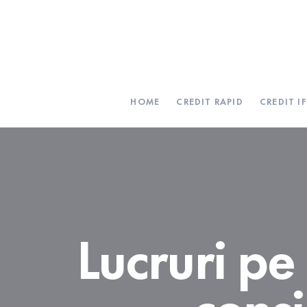
HOME
CREDIT RAPID
CREDIT I
Lucruri pe 
consi