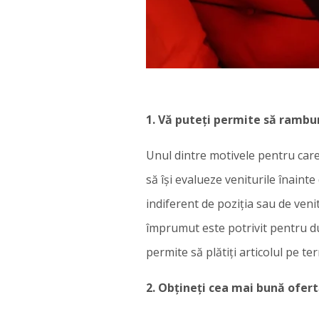
1. Vă puteți permite să rambur
Unul dintre motivele pentru care
să își evalueze veniturile înaint
indiferent de poziția sau de venit
împrumut este potrivit pentru du
permite să plătiți articolul pe t
2. Obțineți cea mai bună ofer