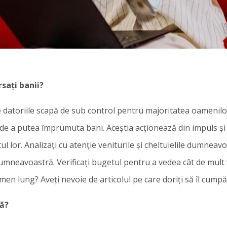
sați banii?
 datoriile scapă de sub control pentru majoritatea oamenilor
e de a putea împrumuta bani. Aceștia acționează din impuls și
ul lor. Analizați cu atenție veniturile și cheltuielile dumneav
mneavoastră. Verificați bugetul pentru a vedea cât de mult v
ermen lung? Aveți nevoie de articolul pe care doriți să îl cump
tă?