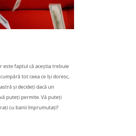
 este faptul că aceștia trebuie
 cumpără tot ceea ce își doresc,
oastră și decideți dacă un
ă puteți permite. Vă puteți
ărați cu banii împrumutați?