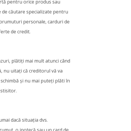
ertă pentru orice produs sau
re de căutare specializate pentru
mprumuturi personale, carduri de
rte de credit.
cazuri, plătiți mai mult atunci când
 nu uitați că creditorul vă va
chimbă și nu mai puteți plăti în
tisitor.
umai dacă situația dvs.
mprumut, o ipotecă sau un card de