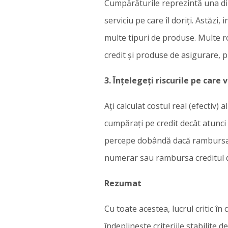
Cumpărăturile reprezintă una din
serviciu pe care îl doriți. Astăzi
multe tipuri de produse. Multe 
credit și produse de asigurare, 
3. Înțelegeți riscurile pe care 
Ați calculat costul real (efectiv) 
cumpărați pe credit decât atunci 
percepe dobândă dacă rambursați 
numerar sau rambursa creditul du
Rezumat
Cu toate acestea, lucrul critic î
îndeplinește criteriile stabilite 