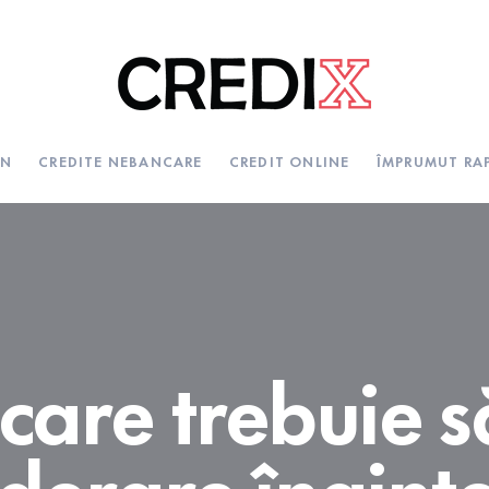
FN
CREDITE NEBANCARE
CREDIT ONLINE
ÎMPRUMUT RA
care trebuie să
derare înaint