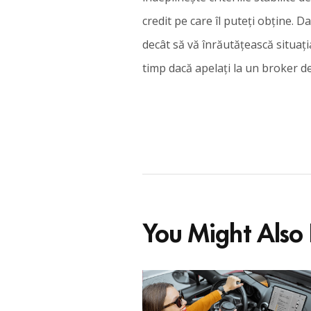
credit pe care îl puteți obține. D
decât să vă înrăutățească situați
timp dacă apelați la un broker de
You Might Also 