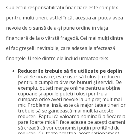
subiectul responsabilității financiare este complex
pentru mulți tineri, astfel încât aceștia ar putea avea
nevoie de o șansă de a-și pune ordine în viața
financiară de la o vârstă fragedă. Cei mai mulți dintre
ei fac greșeli inevitabile, care adesea le afectează
finanțele. Unele dintre ele includ următoarele:
Reducerile trebuie să fie utilizate pe deplin
În zilele noastre, este ușor să folosiți reduceri
pentru a cumpăra diverse bunuri și servicii. De
exemplu, puteți merge online pentru a obține
cupoane și apoi le puteți folosi pentru a
cumpăra orice aveți nevoie la un preț mult mai
mic. Problema, însă, este că majoritatea tinerilor
trebuie să se gândească mai mult la aceste
reduceri. Faptul că valoarea nominală a fiecăreia
pare foarte mică îi face adesea pe acești oameni
să creadă că vor economisi puțin profitând de
reduceri. Cu toate acestea, acest raționament