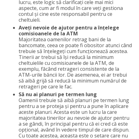
lucru, este logic să clarificați cele mai mici
aspecte, cum ar fi modul în care veți gestiona
contul și cine este responsabil pentru ce
cheltuieli.
Aveți nevoie de ajutor pentru a înțelege
comisioanele de la ATM
Majoritatea oamenilor retrag bani de la
bancomate, ceea ce poate fi obositor atunci când
trebuie să înțelegeți cum funcționează acestea.
Tinerii ar trebui să își reducă la minimum
cheltuielile cu comisioanele de la ATM, de
exemplu, făcând retrageri consistente de la
ATM-urile băncii lor. De asemenea, ei ar trebui
să aibă grijă să reducă la minimum numărul de
retrageri pe care le fac.
Să nu ai planuri pe termen lung
Oamenii trebuie să aibă planuri pe termen lung
pentru a se proteja și pentru a pune în aplicare
aceste planuri. Acesta este un lucru la care
majoritatea tinerilor au nevoie de ajutor pentru
a se gândi, în principal pentru că ei cred că este
opțional, având în vedere timpul de care dispun.
Cu toate acestea, aceasta este o setare care nu