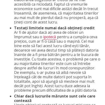
accesibilă ca niciodată. Faptul că vremurile
economice sunt mai dificile astăzi decât în trecut
înseamnă, de asemenea, că majoritatea tinerilor
au mai mult de pierdut dacă nu prosperă, așa că
țineți cont de acest lucru.
Testați limitele numai dacă obțineți credit
Ar fi de ajutor dacă ați avea de obicei un
împrumut sau o
ipotecă
pentru a cumpăra ceva
prețios, cum ar fi o casă sau o mașină. Cel mai
bine este să faci acest lucru când ești tânăr,
deoarece vei avea destul timp să plătești datoria
înainte de a fi prea bătrân pentru a te bucura de
investiție. Cu toate acestea, o problemă pe care o
au majoritatea tinerilor este cum să întrebe
despre astfel de lucruri în mod corespunzător.
De exemplu, s-ar putea să aibă nevoie să
înțeleagă cât de multe datorii pot suporta în
totalitate, apoi să ajungă să mestece mai mult
decât pot înghiți. Acest lucru duce adesea la
probleme precum dificultatea de a plăti datoria.
Chiar dacă lucrurile mărunte sunt cele care
contează
Unele obiceiuri contează ca lucruri mici care se