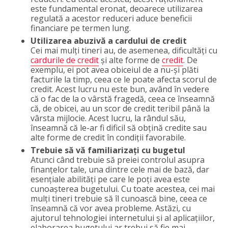
este fundamental eronat, deoarece utilizarea
regulată a acestor reduceri aduce beneficii
financiare pe termen lung.
Utilizarea abuzivă a cardului de credit
Cei mai mulți tineri au, de asemenea, dificultăți cu
cardurile de credit
și alte forme de
credit
. De
exemplu, ei pot avea obiceiul de a nu-și plăti
facturile la timp, ceea ce le poate afecta scorul de
credit. Acest lucru nu este bun, având în vedere
că o fac de la o vârstă fragedă, ceea ce înseamnă
că, de obicei, au un scor de credit teribil până la
vârsta mijlocie. Acest lucru, la rândul său,
înseamnă că le-ar fi dificil să obțină credite sau
alte forme de credit în condiții favorabile.
Trebuie să vă familiarizați cu bugetul
Atunci când trebuie să preiei controlul asupra
finanțelor tale, una dintre cele mai de bază, dar
esențiale abilități pe care le poți avea este
cunoașterea bugetului. Cu toate acestea, cei mai
mulți tineri trebuie să îl cunoască bine, ceea ce
înseamnă că vor avea probleme. Astăzi, cu
ajutorul tehnologiei internetului și al aplicațiilor,
elaborarea bugetului ar trebui să fie mai