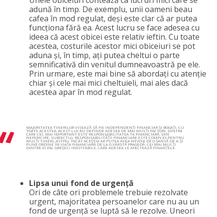
adună în timp. De exemplu, unii oameni beau
cafea în mod regulat, deși este clar că ar putea
funcționa fără ea. Acest lucru se face adesea cu
ideea că acest obicei este relativ ieftin. Cu toate
acestea, costurile acestor mici obiceiuri se pot
aduna și, în timp, ați putea cheltui o parte
semnificativă din venitul dumneavoastră pe ele.
Prin urmare, este mai bine să abordați cu atenție
chiar și cele mai mici cheltuieli, mai ales dacă
acestea apar în mod regulat.
MAJORITATEA TINERILOR VISEAZĂ SĂ FIE INDEPENDENȚI FINANCIAR ȘI BOGAȚI, CU
TOATE ACESTEA, ACEST LUCRU DEPINDE ADESEA DE MAI MULȚI FACTORI, DINTRE
CARE CEL MAI IMPORTANT ESTE RESPONSABILITATEA TA FINANCIARĂ. DIN
NEFERICIRE, SUBIECTUL RESPONSABILITĂȚII FINANCIARE ESTE COMPLEX PENTRU
MULȚI TINERI, ASTFEL ÎNCÂT ACEȘTIA AR PUTEA AVEA NEVOIE DE O ȘANSĂ DE A-ȘI
PUNE ORDINE ÎN VIAȚA FINANCIARĂ DE LA O VÂRSTĂ FRAGEDĂ. CEI MAI MULȚI
DINTRE EI FAC GREȘELI INEVITABILE, CARE ADESEA LE AFECTEAZĂ FINANȚELE.
Lipsa unui fond de urgență
Ori de câte ori problemele trebuie rezolvate
urgent, majoritatea persoanelor care nu au un
fond de urgență se luptă să le rezolve. Uneori