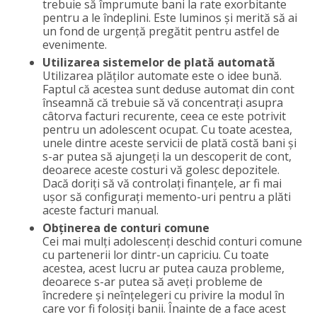
trebuie să împrumute bani la rate exorbitante
pentru a le îndeplini. Este luminos și merită să ai
un fond de urgență pregătit pentru astfel de
evenimente.
Utilizarea sistemelor de plată automată
Utilizarea plăților automate este o idee bună.
Faptul că acestea sunt deduse automat din cont
înseamnă că trebuie să vă concentrați asupra
câtorva facturi recurente, ceea ce este potrivit
pentru un adolescent ocupat. Cu toate acestea,
unele dintre aceste servicii de plată costă bani și
s-ar putea să ajungeți la un descoperit de cont,
deoarece aceste costuri vă golesc depozitele.
Dacă doriți să vă controlați finanțele, ar fi mai
ușor să configurați memento-uri pentru a plăti
aceste facturi manual.
Obținerea de conturi comune
Cei mai mulți adolescenți deschid conturi comune
cu partenerii lor dintr-un capriciu. Cu toate
acestea, acest lucru ar putea cauza probleme,
deoarece s-ar putea să aveți probleme de
încredere și neînțelegeri cu privire la modul în
care vor fi folosiți banii. Înainte de a face acest