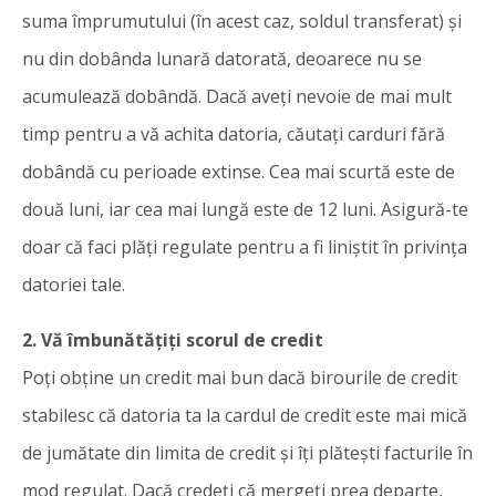
suma împrumutului (în acest caz, soldul transferat) și
nu din dobânda lunară datorată, deoarece nu se
acumulează dobândă. Dacă aveți nevoie de mai mult
timp pentru a vă achita datoria, căutați carduri fără
dobândă cu perioade extinse. Cea mai scurtă este de
două luni, iar cea mai lungă este de 12 luni. Asigură-te
doar că faci plăți regulate pentru a fi liniștit în privința
datoriei tale.
2. Vă îmbunătățiți scorul de credit
Poți obține un credit mai bun dacă birourile de credit
stabilesc că datoria ta la cardul de credit este mai mică
de jumătate din limita de credit și îți plătești facturile în
mod regulat. Dacă credeți că mergeți prea departe,